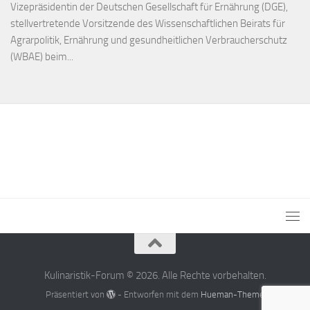
Vizepräsidentin der Deutschen Gesellschaft für Ernährung (DGE),
stellvertretende Vorsitzende des Wissenschaftlichen Beirats für
Agrarpolitik, Ernährung und gesundheitlichen Verbraucherschutz
(WBAE) beim...
Kulinaristik-Forum © 2026. Alle Rechte vorbehalten.
Präsentiert von
- Entworfen mit dem
Hueman-Theme