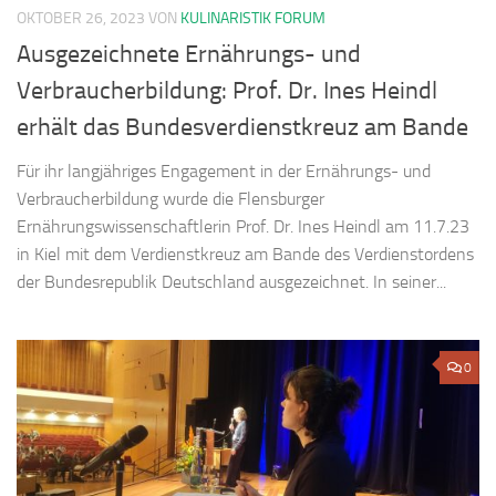
OKTOBER 26, 2023
VON
KULINARISTIK FORUM
Ausgezeichnete Ernährungs- und
Verbraucherbildung: Prof. Dr. Ines Heindl
erhält das Bundesverdienstkreuz am Bande
Für ihr langjähriges Engagement in der Ernährungs- und
Verbraucherbildung wurde die Flensburger
Ernährungswissenschaftlerin Prof. Dr. Ines Heindl am 11.7.23
in Kiel mit dem Verdienstkreuz am Bande des Verdienstordens
der Bundesrepublik Deutschland ausgezeichnet. In seiner...
0