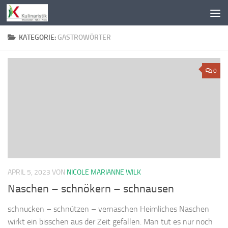
Zum Inhalt springen
KATEGORIE:
GASTROWÖRTER
0
APRIL 5, 2023
VON
NICOLE MARIANNE WILK
Naschen – schnökern – schnausen
schnucken – schnützen – vernaschen Heimliches Naschen
wirkt ein bisschen aus der Zeit gefallen. Man tut es nur noch