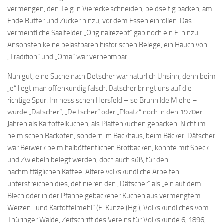
vermengen, den Teig in Vierecke schneiden, beidseitig backen, am
Ende Butter und Zucker hinzu, vor dem Essen einrollen. Das
vermeintliche Saalfelder „Originalrezept“ gab noch ein Ei hinzu.
Ansonsten keine belastbaren historischen Belege, ein Hauch von
„Tradition“ und „Oma“ war vernehmbar.
Nun gut, eine Suche nach Detscher war natürlich Unsinn, denn beim
„e“ liegt man offenkundig falsch. Dätscher bringt uns auf die
richtige Spur. Im hessischen Hersfeld – so Brunhilde Miehe –
wurde „Dätscher“, „Deitscher“ oder „Ploatz“ noch in den 1970er
Jahren als Kartoffelkuchen, als Plattenkuchen gebacken. Nicht im
heimischen Backofen, sondern im Backhaus, beim Bäcker. Dätscher
war Beiwerk beim halböffentlichen Brotbacken, konnte mit Speck
und Zwiebeln belegt werden, doch auch süß, für den
nachmittäglichen Kaffee. Ältere volkskundliche Arbeiten
unterstreichen dies, definieren den „Dätscher“ als „ein auf dem
Blech oder in der Pfanne gebackener Kuchen aus vermengtem
Weizen- und Kartoffelmehl“ (F. Kunze (Hg.), Volkskundliches vom
Thüringer Walde, Zeitschrift des Vereins für Volkskunde 6, 1896,