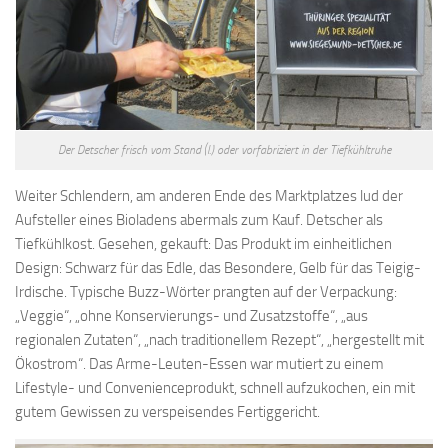
Der Detscher frisch vom Stand (l.) oder vorfabriziert in der Tiefkühltruhe
Weiter Schlendern, am anderen Ende des Marktplatzes lud der
Aufsteller eines Bioladens abermals zum Kauf. Detscher als
Tiefkühlkost. Gesehen, gekauft: Das Produkt im einheitlichen
Design: Schwarz für das Edle, das Besondere, Gelb für das Teigig-
Irdische. Typische Buzz-Wörter prangten auf der Verpackung:
„Veggie“, „ohne Konservierungs- und Zusatzstoffe“, „aus
regionalen Zutaten“, „nach traditionellem Rezept“, „hergestellt mit
Ökostrom“. Das Arme-Leuten-Essen war mutiert zu einem
Lifestyle- und Convenienceprodukt, schnell aufzukochen, ein mit
gutem Gewissen zu verspeisendes Fertiggericht.