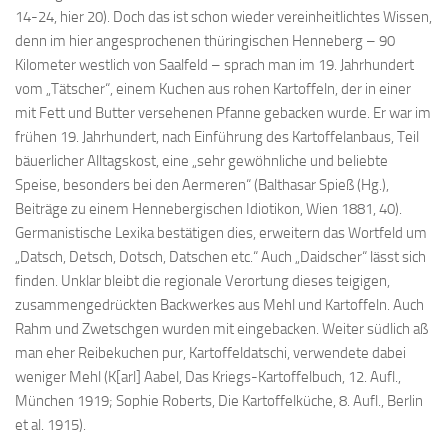
14-24, hier 20). Doch das ist schon wieder vereinheitlichtes Wissen,
denn im hier angesprochenen thüringischen Henneberg – 90
Kilometer westlich von Saalfeld – sprach man im 19. Jahrhundert
vom „Tätscher“, einem Kuchen aus rohen Kartoffeln, der in einer
mit Fett und Butter versehenen Pfanne gebacken wurde. Er war im
frühen 19. Jahrhundert, nach Einführung des Kartoffelanbaus, Teil
bäuerlicher Alltagskost, eine „sehr gewöhnliche und beliebte
Speise, besonders bei den Aermeren“ (Balthasar Spieß (Hg.),
Beiträge zu einem Hennebergischen Idiotikon, Wien 1881, 40).
Germanistische Lexika bestätigen dies, erweitern das Wortfeld um
„Datsch, Detsch, Dotsch, Datschen etc.“ Auch „Daidscher“ lässt sich
finden. Unklar bleibt die regionale Verortung dieses teigigen,
zusammengedrückten Backwerkes aus Mehl und Kartoffeln. Auch
Rahm und Zwetschgen wurden mit eingebacken. Weiter südlich aß
man eher Reibekuchen pur, Kartoffeldatschi, verwendete dabei
weniger Mehl (K[arl] Aabel, Das Kriegs-Kartoffelbuch, 12. Aufl.,
München 1919; Sophie Roberts, Die Kartoffelküche, 8. Aufl., Berlin
et al. 1915).