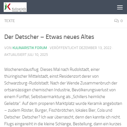
Zum Inhalt springen
TEXTE
0
Der Detscher – Etwas neues Altes
VON
KULINARISTIK FORUM
· VERÖFFENTLICHT
DEZEMBER 13, 2022
·
AKTUALISIERT
JULI 10, 2025
Wochenendausflug. Dieses Mal nach Rudolstadt, einer
thüringischer Mittelstadt, einst Residenzort derer von
Schwarzburg-Rudolstadt. Nach der Wende Zusammenbruch der
ortsansässigen chemischen Industrie, Bevölkerungsverlust von
einem Fünftel, Selbstvermarktung als „Schillers heimliche
Geliebte“. Auf dem properen Marktplatz wurde Keramik angeboten
– zudem Röster, Burger, Fischbrötchen, lokales Bier, Cola und
Detscher. Detscher? Ich war überrascht, denn den kannte ich nicht.
Flugs eingereiht in die kleine Schlange, Bestellung, dann ein kurzes