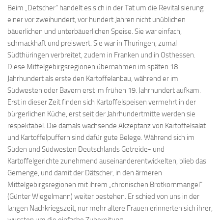
Beim „Detscher“ handelt es sich in der Tat um die Revitalisierung
einer vor zweihundert, vor hundert Jahren nicht unüblichen
bäuerlichen und unterbäuerlichen Speise. Sie war einfach,
schmackhaft und preiswert. Sie war in Thüringen, zumal
Südthüringen verbreitet, zudem in Franken und in Osthessen.
Diese Mittelgebirgsregionen übernahmen im späten 18.
Jahrhundert als erste den Kartoffelanbau, während er im
Südwesten oder Bayern erst im frühen 19. Jahrhundert aufkam.
Erst in dieser Zeit finden sich Kartoffelspeisen vermehrt in der
bürgerlichen Küche, erst seit der Jahrhundertmitte werden sie
respektabel. Die damals wachsende Akzeptanz von Kartoffelsalat
und Kartoffelpuffern sind dafür gute Belege. Während sich im
Süden und Südwesten Deutschlands Getreide- und
Kartoffelgerichte zunehmend auseinanderentwickelten, blieb das
Gemenge, und damit der Dätscher, in den ärmeren
Mittelgebirgsregionen mit ihrem „chronischen Brotkornmangel“
(Günter Wiegelmann) weiter bestehen. Er schied von uns in der
langen Nachkriegszeit, nur mehr ältere Frauen erinnerten sich ihrer,