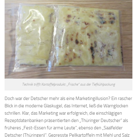
Technik trifft Kartoffelprodukt: „Frische“ aus der Tiefkühlpackung
Doch war der Detscher mehr als eine Marketingillusion? Ein rascher
Blick in die moderne Glaskugel, das Internet, ließ die Warnglocken
schrillen. Klar, das Marketing war erfolgreich, die einschlägigen
Rezeptdatenbanken präsentierten den „Thüringer Deutscher“ als
früheres „Fest-Essen für arme Leute“, ebenso den „Saalfelder
Detscher (Thüringen)“: Gepresste Pellkartoffeln mit Mehl und Salz