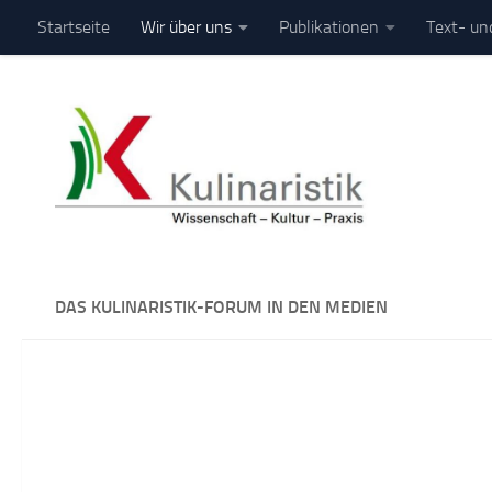
Startseite
Wir über uns
Publikationen
Text- un
Zum Inhalt springen
DAS KULINARISTIK-FORUM IN DEN MEDIEN