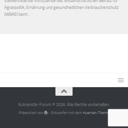
stellvertretende Vorsitzende des Wissenschaftlichen Beirats für
Agrarpolitik, Ernährung und gesundheitlichen Verbraucherschutz
(WBAE) beim...
Kulinaristik-Forum © 2026. Alle Rechte vorbehalten.
Präsentiert von
- Entworfen mit dem
Hueman-Theme