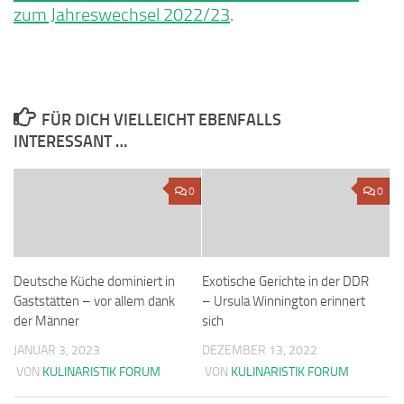
zum Jahreswechsel 2022/23
.
FÜR DICH VIELLEICHT EBENFALLS
INTERESSANT …
0
0
Deutsche Küche dominiert in
Exotische Gerichte in der DDR
Gaststätten – vor allem dank
– Ursula Winnington erinnert
der Männer
sich
JANUAR 3, 2023
DEZEMBER 13, 2022
VON
KULINARISTIK FORUM
VON
KULINARISTIK FORUM