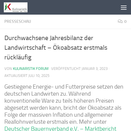
Zum Inhalt springen
PRESSESCHAU
0
Durchwachsene Jahresbilanz der
Landwirtschaft – Ökoabsatz erstmals
rückläufig
VON
KULINARISTIK FORUM
· VERÖFFENTLICHT
JANUAR 3, 2023
·
AKTUALISIERT
JULI 10, 2025
Gestiegene Energie- und Futterpreise setzen den
deutschen Landwirten zu. Während
konventionelle Ware zu teils höheren Preisen
abgesetzt werden kann, bricht der Ökoabsatz als
Folge der massiven Inflation und allgemeiner
Reallohnverluste erstmals ein. Mehr unter
Deutscher Bauernverband e.V. – Marktbericht