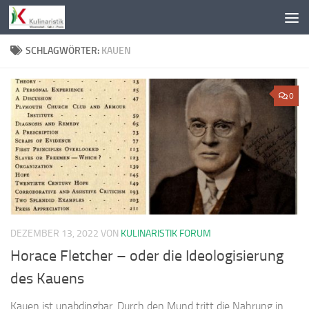
Zum Inhalt springen
SCHLAGWÖRTER:
KAUEN
0
DEZEMBER 13, 2022
VON
KULINARISTIK FORUM
Horace Fletcher – oder die Ideologisierung
des Kauens
Kauen ist unabdingbar. Durch den Mund tritt die Nahrung in